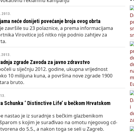
rovokativnu reklamnu kampanju
4.2013.
jama neće donijeti povećanje broja ovog obrta
lje završile su 23 polaznice, a prema informacijama
tnika Virovitice još nitko nije podnio zahtjev za
ta.
4.2013.
radnja zgrade Zavoda za javno zdravstvo
očeli u siječnju 2012. godine, ukupna vrijednost
e oko 10 milijuna kuna, a površina nove zgrade 1900
tara bruto.
013.
a Schunka ‘ Distinctive Life’ u bečkom Hrvatskom
be nastao je iz suradnje s bečkim glazbenikom
parom s kojim je surađivao na omotu njegovog cd-
 otvorena do 5.5., a nakon toga se seli u Zagreb.