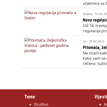
utakmice sa š
Slatina - 15.04.2
Nova regulaci
Od 16. travnj
regulacija pr
To - 15.04.2013.
Pitomača, žel
Ne znam kako
kako sam se 
rečeno: tužno
Teme
Vijest
Društvo
K