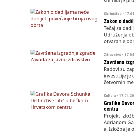
snimila je p
Obrtništvo - 17.0
Zakon o dadil
Tečaj za dadi
Udruženja obr
otvaranje obr
Zdravstvo - 17.0
Završena izg
Radovi su zap
investicije j
četvornih me
Kultura - 17.04.2
Grafike Davor
centru
Projekt izlož
Adrianom Gaš
a. Izložba je