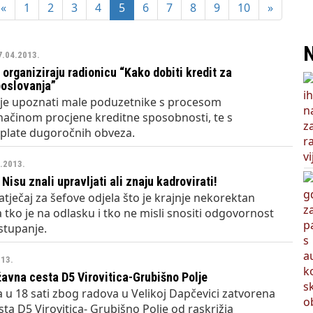
pozvao Barebells pločicu - soft protein bar Coco Choco
«
1
2
3
4
5
6
7
8
9
10
»
N
7.04.2013.
organiziraju radionicu “Kako dobiti kredit za
poslovanja”
e je upoznati male poduzetnike s procesom
 načinom procjene kreditne sposobnosti, te s
plate dugoročnih obveza.
4.2013.
Nisu znali upravljati ali znaju kadrovirati!
atječaj za šefove odjela što je krajnje nekorektan
tko je na odlasku i tko ne misli snositi odgovornost
stupanje.
013.
avna cesta D5 Virovitica-Grubišno Polje
a u 18 sati zbog radova u Velikoj Dapčevici zatvorena
sta D5 Virovitica- Grubišno Polje od raskrižja