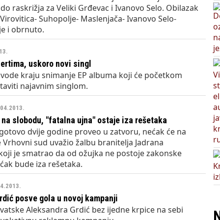
 do raskrižja za Veliki Grđevac i Ivanovo Selo. Obilazak
: Virovitica- Suhopolje- Maslenjača- Ivanovo Selo-
e i obrnuto.
13.
ertima, uskoro novi singl
ivode kraju snimanje EP albuma koji će početkom
taviti najavnim singlom.
.04.2013.
na slobodu, "fatalna ujna" ostaje iza rešetaka
gotovo dvije godine proveo u zatvoru, nećak će na
e Vrhovni sud uvažio žalbu branitelja Jadrana
koji je smatrao da od ožujka ne postoje zakonske
ćak bude iza rešetaka.
04.2013.
dić posve gola u novoj kampanji
vatske Aleksandra Grdić bez ijedne krpice na sebi
N