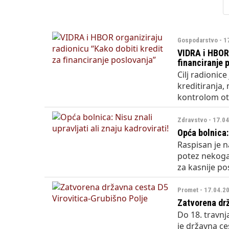
Državni inspektorat o
Gospodarstvo - 1
VIDRA i HBOR 
financiranje 
Cilj radionic
kreditiranja,
kontrolom ot
Zdravstvo - 17.0
Opća bolnica: 
Raspisan je n
potez nekoga 
za kasnije po
Promet - 17.04.2
Zatvorena drž
Do 18. travnj
je državna ce