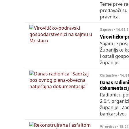
Teme prve rad
predavači su 
pravnica.
Sajmovi - 16.04.2
Virovitičko-
Sajam je pos
Županijske ko
i ostali gosp
županije.
Obrtništvo - 16.0
Danas radion
dokumentacij
Radionicu po
2.0.“, organi
županije i Z
bankarstvo.
Virovitica - 15.0