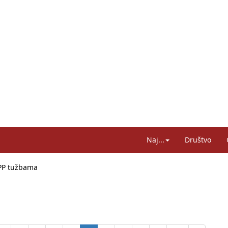
Naj...
Društvo
APP tužbama
ko i odnosilo se na HDZ
kom obrazovanju, profesori rade do 67. godine
 plaća od inflacije, Ćorić pregovore najavio za jesen
a: Hrvatska ima 3,6 milijuna birača
sreće na željezničkim prijelazima prepolovljene