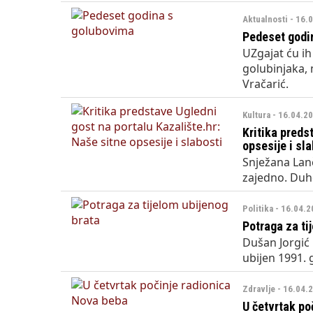
Aktualnosti - 16.
Pedeset godi
UZgajat ću i
golubinjaka,
Vračarić.
Kultura - 16.04.2
Kritika preds
opsesije i sla
Snježana Lanč
zajedno. Duho
Politika - 16.04.2
Potraga za ti
Dušan Jorgić n
ubijen 1991. 
Zdravlje - 16.04.
U četvrtak po