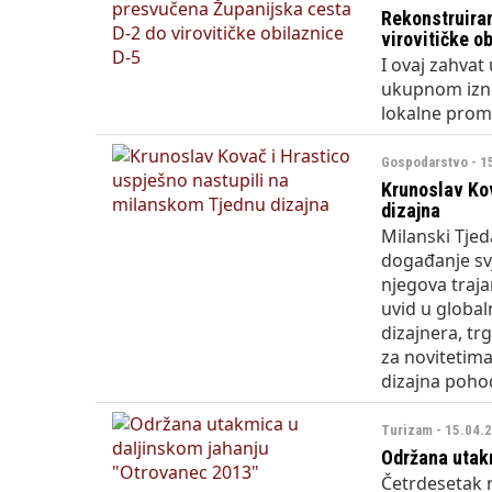
Rekonstruira
virovitičke o
I ovaj zahvat
ukupnom izno
lokalne prom
Gospodarstvo - 1
Krunoslav Kov
dizajna
Milanski Tjed
događanje svj
njegova traja
uvid u global
dizajnera, tr
za novitetim
dizajna pohod
Turizam - 15.04.
Održana utak
Četrdesetak n