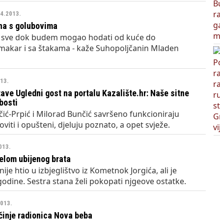
04.2013.
na s golubovima
h sve dok budem mogao hodati od kuće do
 makar i sa štakama - kaže Suhopoljčanin Mladen
013.
tave Ugledni gost na portalu Kazalište.hr: Naše sitne
bosti
ić-Prpić i Milorad Bunčić savršeno funkcioniraju
viti i opušteni, djeluju poznato, a opet svježe.
013.
jelom ubijenog brata
ije htio u izbjeglištvo iz Kometnok Jorgića, ali je
godine. Sestra stana želi pokopati njgeove ostatke.
2013.
činje radionica Nova beba