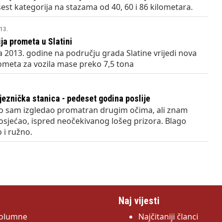
est kategorija na stazama od 40, 60 i 86 kilometara.
013.
ja prometa u Slatini
a 2013. godine na području grada Slatine vrijedi nova
ometa za vozila mase preko 7,5 tona
jeznička stanica - pedeset godina poslije
 sam izgledao promatran drugim očima, ali znam
osjećao, ispred neočekivanog lošeg prizora. Blago
 i ružno.
i
Naj vijesti
olumne
Najčitaniji članci