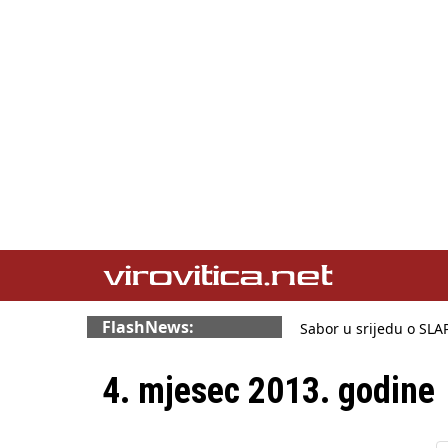
FlashNews:
Sabor u srijedu o SL
Benčić: Rekla sam sto
Izmjene Zakona o viso
4. mjesec 2013. godine
Sindikati traže zaštitu
Državni tajnik Rukavin
HŽ Infrastruktura: Ne