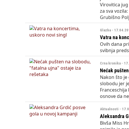
Virovitica jug
za sva vozila
Grubišno Polj
Glazba - 17.04.20
Vatra na konc
Ovih dana pr
svibnja preds
Crna kronika - 17
Nećak pušten 
Nakon što je 
slobodu jer j
Franceschija 
osnove da ne
Aktualnosti - 17.
Aleksandra Gr
Bivša Miss Hr