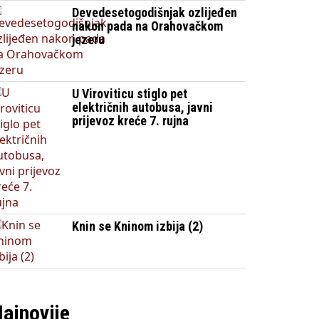
Devedesetogodišnjak ozlijeđen
nakon pada na Orahovačkom
jezeru
U Viroviticu stiglo pet
električnih autobusa, javni
prijevoz kreće 7. rujna
Knin se Kninom izbija (2)
ajnovije