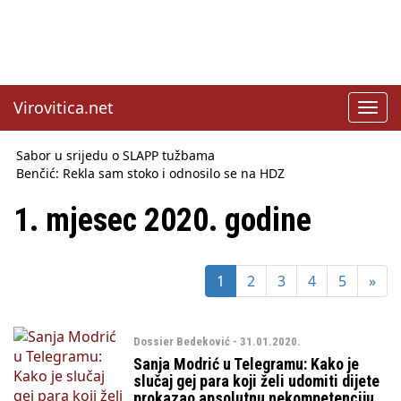
Virovitica.net
Toggl
navig
Sabor u srijedu o SLAPP tužbama
Benčić: Rekla sam stoko i odnosilo se na HDZ
Izmjene Zakona o visokom obrazovanju, profesori rade do 67.
godine
1. mjesec 2020. godine
Sindikati traže zaštitu plaća od inflacije, Ćorić pregovore
najavio za jesen
Državni tajnik Rukavina: Hrvatska ima 3,6 milijuna birača
1
2
3
4
5
»
HŽ Infrastruktura: Nesreće na željezničkim prijelazima
prepolovljene
Državni inspektorat opozvao Barebells pločicu - soft protein
bar Coco Choco
Dossier Bedeković - 31.01.2020.
Sanja Modrić u Telegramu: Kako je
slučaj gej para koji želi udomiti dijete
prokazao apsolutnu nekompetenciju