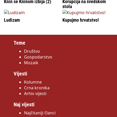
Knin se Kninom izbija (2)
Korupcija na švedskom
stolu
Ludizam
Kupujmo hrvatstvo!
Teme
Društvo
Gospodarstvo
Mozaik
Vijesti
Kolumne
Crna kronika
Arhiv vijesti
Naj vijesti
Najčitaniji članci