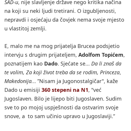
SAD-u
, nije slavljenje države nego kritika načina
na koji su neki ljudi tretirani. O izgubljenosti,
nepravdi i osjećaju da čovjek nema svoje mjesto
u vlastitoj zemlji.
E, malo me na mog prijatelja Brucea podsjetio
intervju s drugim prijateljem,
Adolfom Topićem
,
poznatijem kao
Dado
. Sjećate se...
Da li znaš da
te volim,
Za koji život treba da se rodim,
Princeza
,
Makedonija.
.. ”Nisam ja Jugonostalgičar", kaže
Dado u emisiji
360 stepeni na N1
, "već
Jugoslaven. Bilo je lijepo biti Jugoslaven. Sudim
sve to po mojoj uspješnosti da ostvarim svoje
snove, a to sam učinio upravo u Jugoslaviji.”