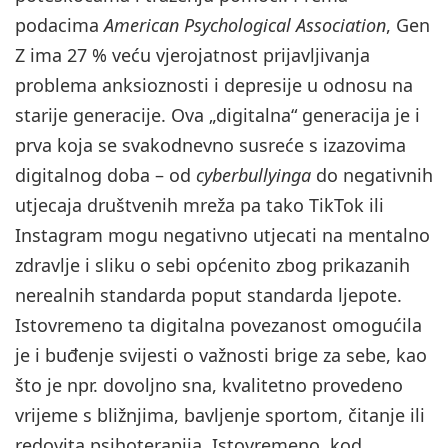
podacima
American Psychological Association
, Gen
Z ima 27 % veću vjerojatnost prijavljivanja
problema anksioznosti i depresije u odnosu na
starije generacije. Ova „digitalna“ generacija je i
prva koja se svakodnevno susreće s izazovima
digitalnog doba – od
cyberbullyinga
do negativnih
utjecaja društvenih mreža pa tako TikTok ili
Instagram mogu negativno utjecati na mentalno
zdravlje i sliku o sebi općenito zbog prikazanih
nerealnih standarda poput standarda ljepote.
Istovremeno ta digitalna povezanost omogućila
je i buđenje svijesti o važnosti brige za sebe, kao
što je npr. dovoljno sna, kvalitetno provedeno
vrijeme s bližnjima, bavljenje sportom, čitanje ili
redovita psihoterapija. Istovremeno, kod