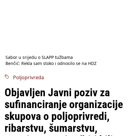
Sabor u srijedu o SLAPP tužbama
Benčić: Rekla sam stoko i odnosilo se na HDZ
Izmjene Zakona o visokom obrazovanju, profesori rade do 67.
godine
Poljoprivreda
Sindikati traže zaštitu plaća od inflacije, Ćorić pregovore
najavio za jesen
Objavljen Javni poziv za
Državni tajnik Rukavina: Hrvatska ima 3,6 milijuna birača
HŽ Infrastruktura: Nesreće na željezničkim prijelazima
sufinanciranje organizacije
prepolovljene
Državni inspektorat opozvao Barebells pločicu - soft protein
skupova o poljoprivredi,
bar Coco Choco
ribarstvu, šumarstvu,