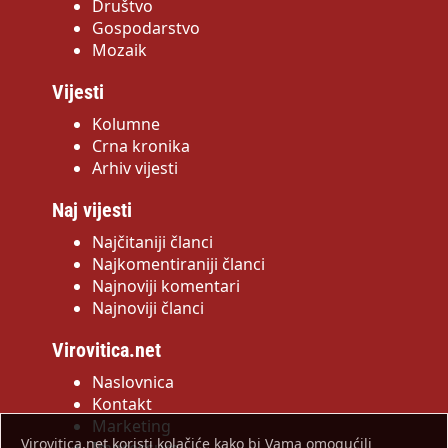
Društvo
Gospodarstvo
Mozaik
Vijesti
Kolumne
Crna kronika
Arhiv vijesti
Naj vijesti
Najčitaniji članci
Najkomentiraniji članci
Najnoviji komentari
Najnoviji članci
Virovitica.net
Naslovnica
Kontakt
Marketing
Virovitica.net koristi kolačiće kako bi Vama omogućili