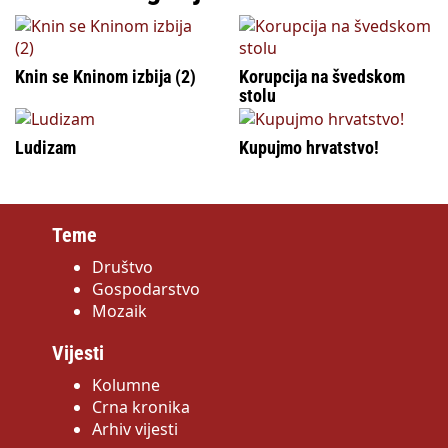
Knin se Kninom izbija (2)
Korupcija na švedskom
stolu
Ludizam
Kupujmo hrvatstvo!
Teme
Društvo
Gospodarstvo
Mozaik
Vijesti
Kolumne
Crna kronika
Arhiv vijesti