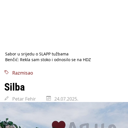
Sabor u srijedu o SLAPP tužbama
Benčić: Rekla sam stoko i odnosilo se na HDZ
Izmjene Zakona o visokom obrazovanju, profesori rade do 67.
godine
Razmisao
Sindikati traže zaštitu plaća od inflacije, Ćorić pregovore
najavio za jesen
Silba
Državni tajnik Rukavina: Hrvatska ima 3,6 milijuna birača
HŽ Infrastruktura: Nesreće na željezničkim prijelazima
Petar Fehir
24.07.2025.
prepolovljene
Državni inspektorat opozvao Barebells pločicu - soft protein
bar Coco Choco