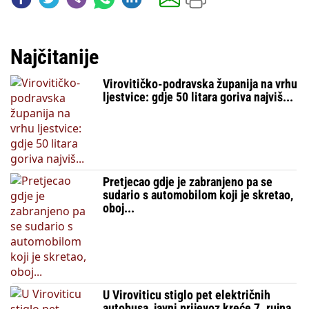
Najčitanije
Virovitičko-podravska županija na vrhu
ljestvice: gdje 50 litara goriva najviš...
Pretjecao gdje je zabranjeno pa se
sudario s automobilom koji je skretao,
oboj...
U Viroviticu stiglo pet električnih
autobusa, javni prijevoz kreće 7. rujna