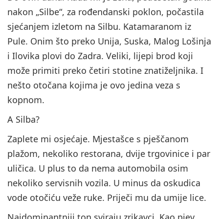
nakon „Silbe“, za rođendanski poklon, počastila
sjećanjem izletom na Silbu. Katamaranom iz
Pule. Onim što preko Unija, Suska, Malog Lošinja
i Ilovika plovi do Zadra. Veliki, lijepi brod koji
može primiti preko četiri stotine znatiželjnika. I
nešto otočana kojima je ovo jedina veza s
kopnom.
A Silba?
Zaplete mi osjećaje. Mjestašce s pješčanom
plažom, nekoliko restorana, dvije trgovinice i par
uličica. U plus to da nema automobila osim
nekoliko servisnih vozila. U minus da oskudica
vode otočiću veže ruke. Priječi mu da umije lice.
Najdominantniji ton sviraju zrikavci. Kao pjev