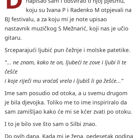
napisao sam i odsvirao o njoj pjesmu,
koju su Ivana P i Radenko M otpjevali na
BJ festivalu, a za koju mi je note upisao
nastavnik muzičkog S Mežnarić, koji nas je učio
gitaru.
Srceparajući ljubić pun čežnje i molske patetike.
"... ne znam, kako te on, ljubeći te zove i ljubi li te
češće
i koje riječi mu vraćaš vrela i ljubiš li ga žešće...“
Ime sam posudio od otoka, a u svemu drugom
je bila djevojka. Toliko me to ime inspiriralo da
sam zamišljao kako će mi se kćer zvati po otoku.
I to je bilo sve što sam o Silbi znao.
Do ovih dana. Kada mi je žena, pedesetak godina