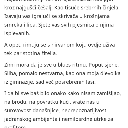
kroz najgušći češalj. Kao tisuće srebrnih činjela.
Izavaju vas igrajući se skrivača u krošnjama
smreka i lipa. Sjete vas svih pjesmica o njima
ispjevanih.
A opet, rimuju se s nirvanom koju ovdje uživa
tek par stotina žitelja.
Zimi mora da je sve u blues ritmu. Poput sjene.
Silba, pomalo nestvarna, kao ona moja djevojka
iz gimnazije, sad već posrebrenih lasi.
I da bi sve baš bilo onako kako nisam zamišljao,
na brodu, na povratku kući, vrate nas u
surovovost današnjice, neprepoznatljivost
jadranskog ambijenta i nemilosrdne utrke za
profitom.