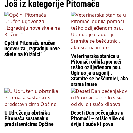
Još iz kategorije Pitomača
Općini Pitomača uručen
ugovor za „Izgradnju nove
skele na Križnici“
Veterinarska stanica u
Pitomači odbila pomoći
teško ozlijeđenom psu.
Uginuo je u agoniji.
Sramite se bešćutnici, ako
srama imate
U Udruženju obrtnika
Deseti Dan pečenjakov u
Pitomača sastanak s
Pitomači – otišlo više od
predstavnicima Općine
dvije tisuće klipova