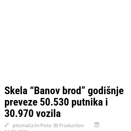
Skela “Banov brod” godišnje
preveze 50.530 putnika i
30.970 vozila
pitomača.hr/Foto: IB Production