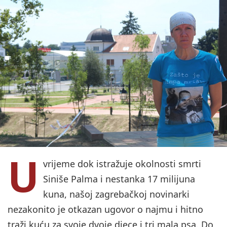
U
vrijeme dok istražuje okolnosti smrti
Siniše Palma i nestanka 17 milijuna
kuna, našoj zagrebačkoj novinarki
nezakonito je otkazan ugovor o najmu i hitno
traži kuću za svoje dvoje djece i tri mala psa. Do