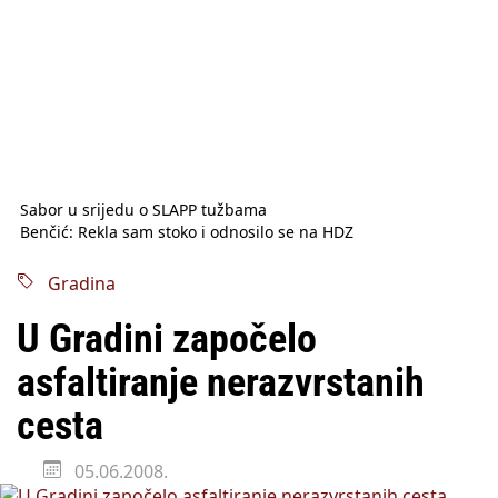
Sabor u srijedu o SLAPP tužbama
Benčić: Rekla sam stoko i odnosilo se na HDZ
Izmjene Zakona o visokom obrazovanju, profesori rade do 67.
godine
Gradina
Sindikati traže zaštitu plaća od inflacije, Ćorić pregovore
najavio za jesen
U Gradini započelo
Državni tajnik Rukavina: Hrvatska ima 3,6 milijuna birača
HŽ Infrastruktura: Nesreće na željezničkim prijelazima
asfaltiranje nerazvrstanih
prepolovljene
Državni inspektorat opozvao Barebells pločicu - soft protein
cesta
bar Coco Choco
05.06.2008.