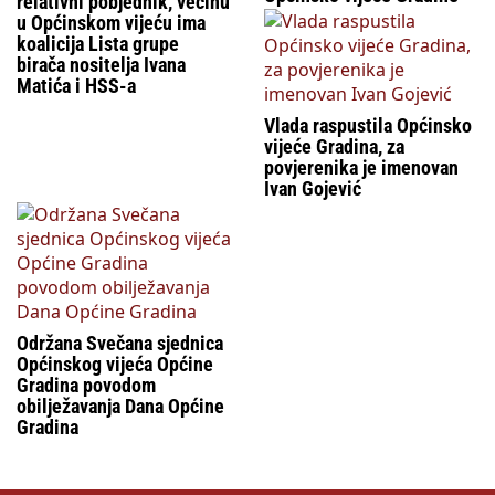
relativni pobjednik, većinu
u Općinskom vijeću ima
koalicija Lista grupe
birača nositelja Ivana
Matića i HSS-a
Vlada raspustila Općinsko
vijeće Gradina, za
povjerenika je imenovan
Ivan Gojević
Održana Svečana sjednica
Općinskog vijeća Općine
Gradina povodom
obilježavanja Dana Općine
Gradina