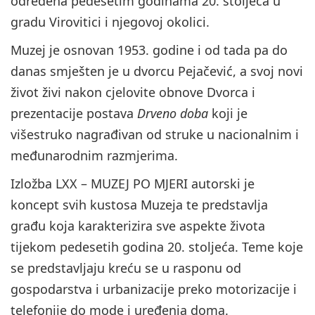
određena pedesetim godinama 20. stoljeća u
gradu Virovitici i njegovoj okolici.
Muzej je osnovan 1953. godine i od tada pa do
danas smješten je u dvorcu Pejačević, a svoj novi
život živi nakon cjelovite obnove Dvorca i
prezentacije postava
Drveno doba
koji je
višestruko nagrađivan od struke u nacionalnim i
međunarodnim razmjerima.
Izložba LXX – MUZEJ PO MJERI autorski je
koncept svih kustosa Muzeja te predstavlja
građu koja karakterizira sve aspekte života
tijekom pedesetih godina 20. stoljeća. Teme koje
se predstavljaju kreću se u rasponu od
gospodarstva i urbanizacije preko motorizacije i
telefonije do mode i uređenja doma.