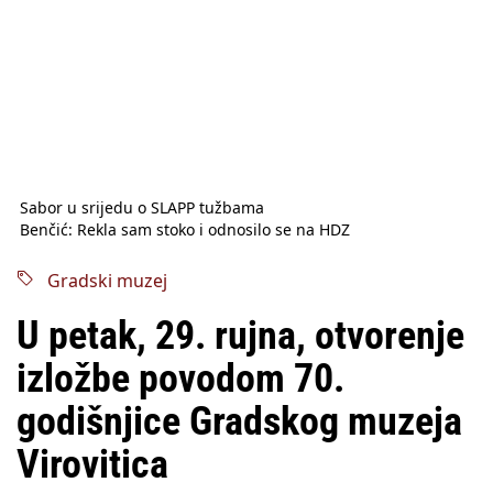
Sabor u srijedu o SLAPP tužbama
Benčić: Rekla sam stoko i odnosilo se na HDZ
Izmjene Zakona o visokom obrazovanju, profesori rade do 67.
godine
Gradski muzej
Sindikati traže zaštitu plaća od inflacije, Ćorić pregovore
najavio za jesen
U petak, 29. rujna, otvorenje
Državni tajnik Rukavina: Hrvatska ima 3,6 milijuna birača
HŽ Infrastruktura: Nesreće na željezničkim prijelazima
izložbe povodom 70.
prepolovljene
Državni inspektorat opozvao Barebells pločicu - soft protein
godišnjice Gradskog muzeja
bar Coco Choco
Virovitica