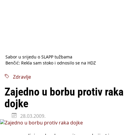
Sabor u srijedu o SLAPP tužbama
Benčić: Rekla sam stoko i odnosilo se na HDZ
Izmjene Zakona o visokom obrazovanju, profesori rade do 67.
godine
Zdravlje
Sindikati traže zaštitu plaća od inflacije, Ćorić pregovore
najavio za jesen
Zajedno u borbu protiv raka
Državni tajnik Rukavina: Hrvatska ima 3,6 milijuna birača
HŽ Infrastruktura: Nesreće na željezničkim prijelazima
dojke
prepolovljene
Državni inspektorat opozvao Barebells pločicu - soft protein
28.03.2009.
bar Coco Choco