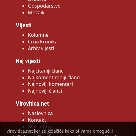
Gospodarstvo
Mozaik
Vijesti
Kolumne
Crna kronika
Arhiv vijesti
Naj vijesti
Najčitaniji članci
Najkomentiraniji članci
Najnoviji komentari
Najnoviji članci
Virovitica.net
Naslovnica
Kontakt
Marketing
Virovitica.net koristi kolačiće kako bi Vama omogućili
Impressum