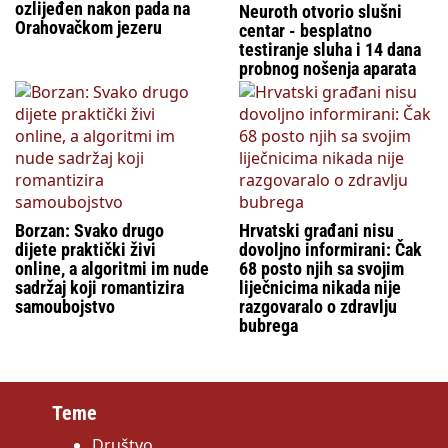
ozlijeđen nakon pada na
Neuroth otvorio slušni
Orahovačkom jezeru
centar - besplatno
testiranje sluha i 14 dana
probnog nošenja aparata
Borzan: Svako drugo
Hrvatski građani nisu
dijete praktički živi
dovoljno informirani: Čak
online, a algoritmi im nude
68 posto njih sa svojim
sadržaj koji romantizira
liječnicima nikada nije
samoubojstvo
razgovaralo o zdravlju
bubrega
Teme
Društvo