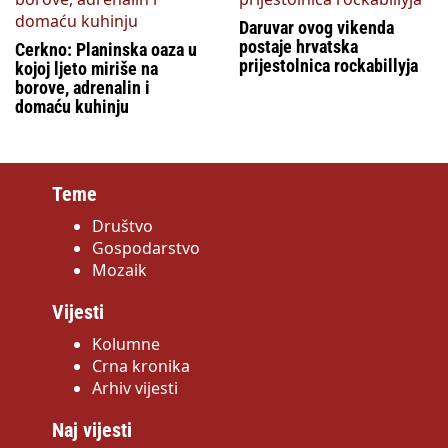
Daruvar ovog vikenda
postaje hrvatska
Cerkno: Planinska oaza u
prijestolnica rockabillyja
kojoj ljeto miriše na
borove, adrenalin i
domaću kuhinju
Teme
Društvo
Gospodarstvo
Mozaik
Vijesti
Kolumne
Crna kronika
Arhiv vijesti
Naj vijesti