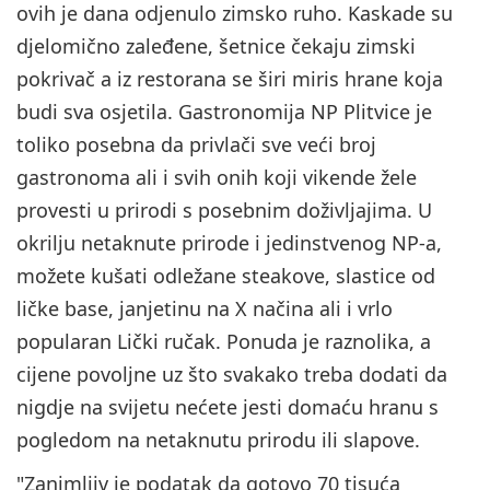
ovih je dana odjenulo zimsko ruho. Kaskade su
djelomično zaleđene, šetnice čekaju zimski
pokrivač a iz restorana se širi miris hrane koja
budi sva osjetila. Gastronomija NP Plitvice je
toliko posebna da privlači sve veći broj
gastronoma ali i svih onih koji vikende žele
provesti u prirodi s posebnim doživljajima. U
okrilju netaknute prirode i jedinstvenog NP-a,
možete kušati odležane steakove, slastice od
ličke base, janjetinu na X načina ali i vrlo
popularan Lički ručak. Ponuda je raznolika, a
cijene povoljne uz što svakako treba dodati da
nigdje na svijetu nećete jesti domaću hranu s
pogledom na netaknutu prirodu ili slapove.
"Zanimljiv je podatak da gotovo 70 tisuća