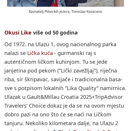
Ravnatelj Plitvickih jezera, Tomislav Kovacevic
Okusi Like
više od 50 godina
Od 1972. na Ulazu 1, ovog nacionalnog parka
nalazi se
Lička kuća
- gurmanski raj s
autentičnom ličkom kuhinjom. Tu se jede
janjetina pod pekom ("Lički zavežljaj"), riječna
riba, sir škripavac, savijače i tradicionalna basa-
sve s potpisom lokalnih "Lika Quality" namirnica.
Ulazak u Gault&Millau Croatia 2025+TripAdvisor
Travelers’ Choice dokaz je da se na ovom mjestu
dobro pazi na ono što će se naći na Ličkom
tanjuru. Nekoliko kilometara dalje, na Ulazu 2