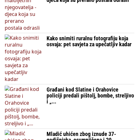
Kako snimiti ruralnu fotografiju koja
osvaja: pet savjeta za upečatljiv kadar
Građani kod Slatine i Orahovice
policiji predali pištolj, bombe, streljivo
i „...
Mladić uhićen zbog iznude 37-
godišnjaka, osumnjičena i 20-