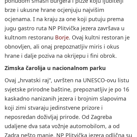
ponudom smash burgera i pizze koju ljubitelji
brze i ukusne hrane ocjenjuju najvišim
ocjenama. I na kraju za one koji putuju prema
jugu gastro ruta NP Plitvička jezera završava u
kultnom restoranu
Borje
. Ovaj kultni restoran je
obnovljen, ali onaj prepoznatljiv miris i okus
hrane i dalje poziva na okrijepu i fini obrok.
Zimska čarolija u nacionalnom parku
Ovaj „hrvatski raj“, uvršten na UNESCO-ovu listu
svjetske prirodne baštine, prepoznatljiv je po 16
kaskadno nanizanih jezera i brojnim slapovima
koji zimi stvaraju jedinstvene prizore i
neposredan doživljaj prirode. Od Zagreba
udaljene dva sata vožnje automobilom, a od
Zadra nešto manje, NP Plitvička jezera odlična su