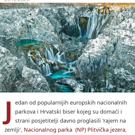
J
edan od popularnijih europskih nacionalnih
parkova i Hrvatski biser kojeg su domaći i
strani posjetitelji davno proglasili 'rajem na
zemlji',
Nacionalnog parka (NP) Plitvička jezera
,