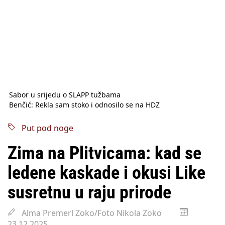
Sabor u srijedu o SLAPP tužbama
Benčić: Rekla sam stoko i odnosilo se na HDZ
Izmjene Zakona o visokom obrazovanju, profesori rade do 67.
godine
Put pod noge
Sindikati traže zaštitu plaća od inflacije, Ćorić pregovore
najavio za jesen
Zima na Plitvicama: kad se
Državni tajnik Rukavina: Hrvatska ima 3,6 milijuna birača
HŽ Infrastruktura: Nesreće na željezničkim prijelazima
ledene kaskade i okusi Like
prepolovljene
Državni inspektorat opozvao Barebells pločicu - soft protein
susretnu u raju prirode
bar Coco Choco
Alma Premerl Zoko/Foto Nikola Zoko
23.12.2025.