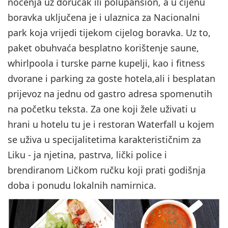
noćenja uz doručak ili polupansion, a u cijenu
boravka uključena je i ulaznica za Nacionalni
park koja vrijedi tijekom cijelog boravka. Uz to,
paket obuhvaća besplatno korištenje saune,
whirlpoola i turske parne kupelji, kao i fitness
dvorane i parking za goste hotela,ali i besplatan
prijevoz na jednu od gastro adresa spomenutih
na početku teksta. Za one koji žele uživati u
hrani u hotelu tu je i restoran Waterfall u kojem
se uživa u specijalitetima karakterističnim za
Liku - ja njetina, pastrva, lički police i
brendiranom Ličkom ručku koji prati godišnja
doba i ponudu lokalnih namirnica.