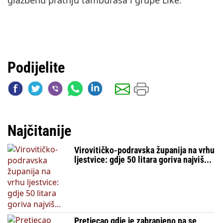
glazbenu pratnju tamburaša i grupe Like.
Podijelite
Najčitanije
Virovitičko-podravska županija na vrhu
ljestvice: gdje 50 litara goriva najviš...
Pretjecao gdje je zabranjeno pa se